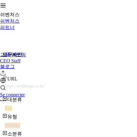
쉬벤처스
쉬벤처스
파트너
교육·멘토링
모두싸인
CEO Staff
블로그
URL
https://modusign.co.kr/
Se connecter
대분류
Site
유형
Website
소분류