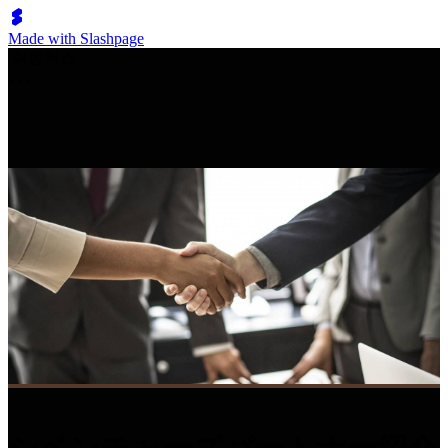
Made with Slashpage
쉬벤처스