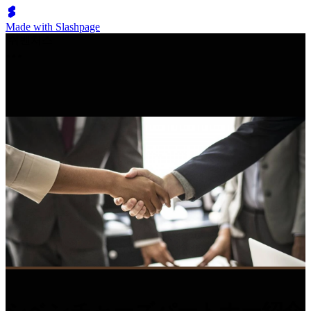
Made with Slashpage
쉬벤처스