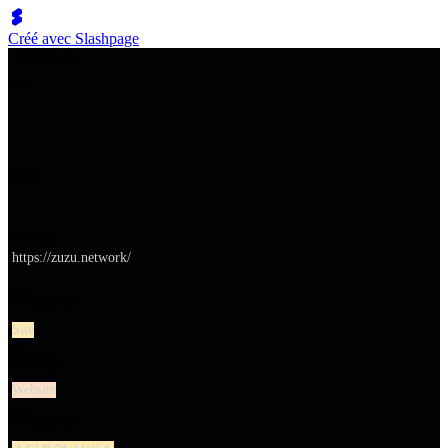
Créé avec Slashpage
쉬벤처스
주주
URL
https://zuzu.network/
대분류
Site
유형
Website
소분류