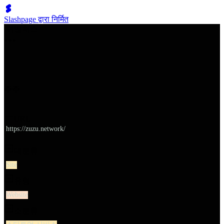
Slashpage द्वारा निर्मित
쉬벤처스
주주
URL
https://zuzu.network/
대분류
Site
유형
Website
소분류