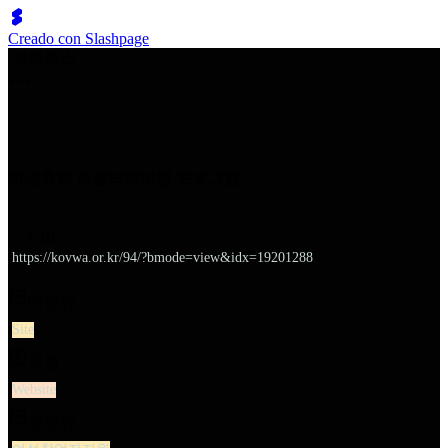
Creado con Slashpage
쉬벤처스
여성특화 액셀러레이팅 프로그램
URL
https://kovwa.or.kr/94/?bmode=view&idx=19201288
대분류
Site
유형
Website
소분류