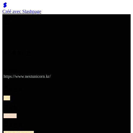
Créé avec Slashpage
쉬벤처스
넥스트유니콘
URL
https://www.nextunicorn.kr/
대분류
Site
유형
Website
소분류