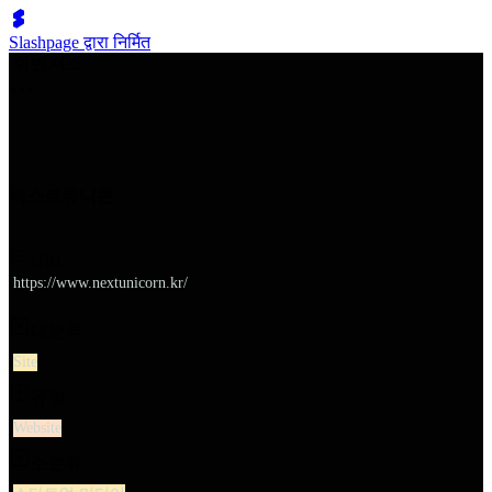
Slashpage द्वारा निर्मित
쉬벤처스
넥스트유니콘
URL
https://www.nextunicorn.kr/
대분류
Site
유형
Website
소분류