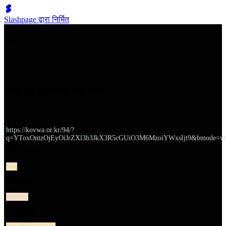
Slashpage द्वारा निर्मित
쉬벤처스
여성 1인 창조기업 지원센터
URL
https://kovwa.or.kr/94/?
q=YToxOntzOjEyOiJrZXl3b3JkX3R5cGUiO3M6MzoiYWxsIjt9&bmode=vi
대분류
Site
유형
Website
소분류