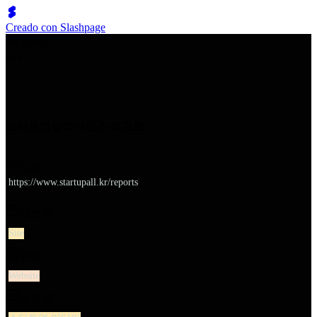
Creado con Slashpage
쉬벤처스
스타트업얼라이언스 리포트
URL
https://www.startupall.kr/reports
대분류
Site
유형
Website
소분류