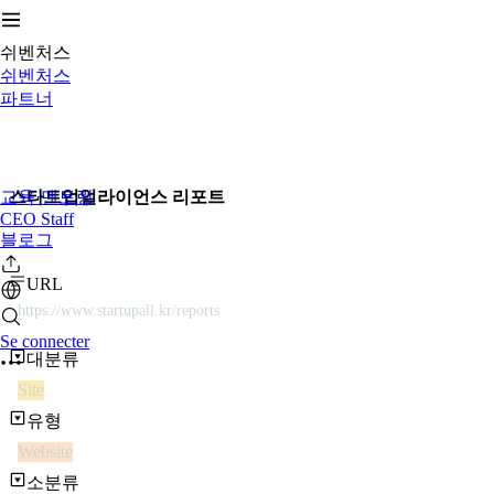
쉬벤처스
쉬벤처스
파트너
교육·멘토링
스타트업얼라이언스 리포트
CEO Staff
블로그
URL
https://www.startupall.kr/reports
Se connecter
대분류
Site
유형
Website
소분류