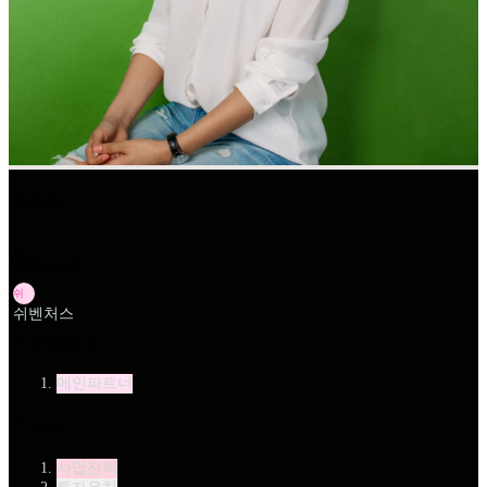
하이수
작성자
쉬
쉬벤처스
주요분야
메인파트너
구분
사업전략