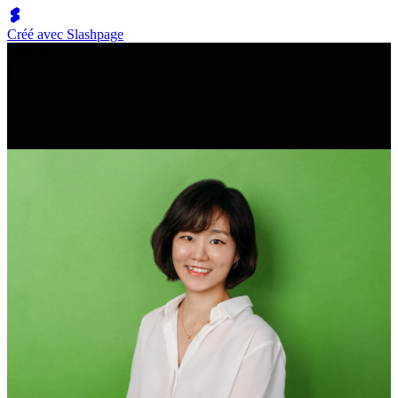
Créé avec Slashpage
쉬벤처스