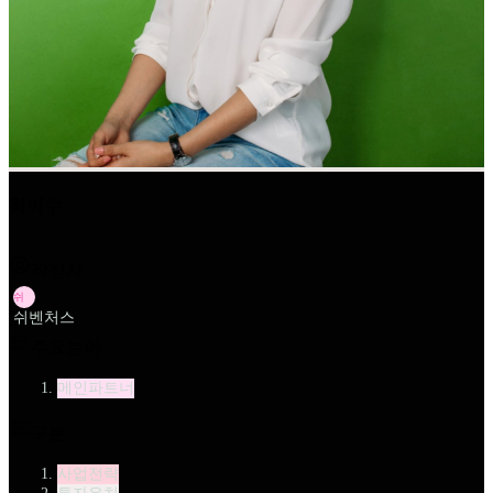
하이수
작성자
쉬
쉬벤처스
주요분야
메인파트너
구분
사업전략