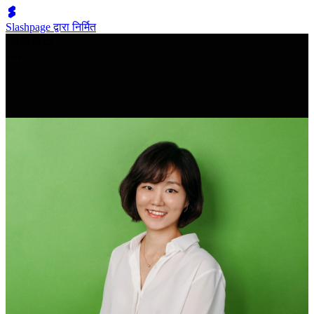
Slashpage द्वारा निर्मित
쉬벤처스