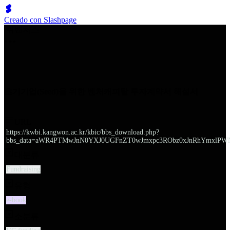
Creado con Slashpage
쉬벤처스
초기기업(Seed)을 위한 벤처캐피탈 투자계약서 해설서
URL
https://kwbi.kangwon.ac.kr/kbic/bbs_download.php?
bbs_data=aWR4PTMwJnN0YXJ0UGFnZT0wJmxpc3RObz0xJnRhYmxlPW
대분류
Fundraising
유형
e-book
소분류