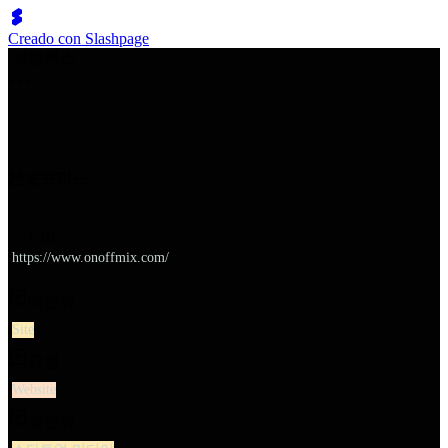
Creado con Slashpage
쉬벤처스
온오프믹스
URL
https://www.onoffmix.com/
대분류
Site
유형
Website
소분류