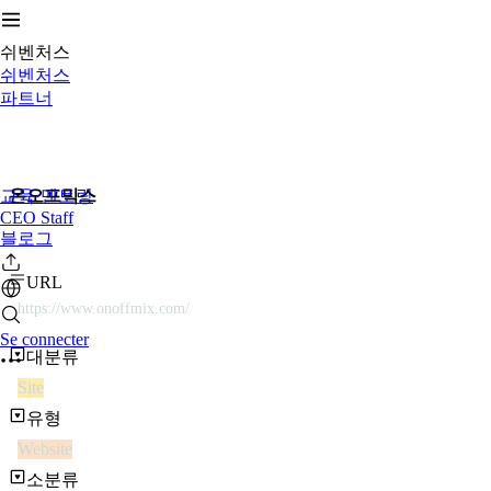
쉬벤처스
쉬벤처스
파트너
교육·멘토링
온오프믹스
CEO Staff
블로그
URL
https://www.onoffmix.com/
Se connecter
대분류
Site
유형
Website
소분류