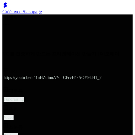
Créé avec Slashpage
쉬벤처스
VC를 집중하게 만드는 프리젠테이션 만들기 | 데모데이
URL
https://youtu.be/h41nHZdinuA?si=CFrvH1sAOY9LH1_7
대분류
Fundraising
유형
Video
소분류