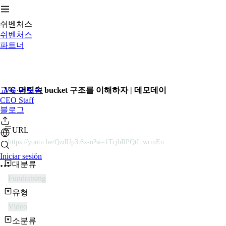
쉬벤처스
쉬벤처스
파트너
교육·멘토링
VC 머릿속 bucket 구조를 이해하자 | 데모데이
CEO Staff
블로그
URL
https://youtu.be/QzdUp3t6x-o?si=1TcjbRPQtI_wrmEn
Iniciar sesión
대분류
Fundraising
유형
Video
소분류