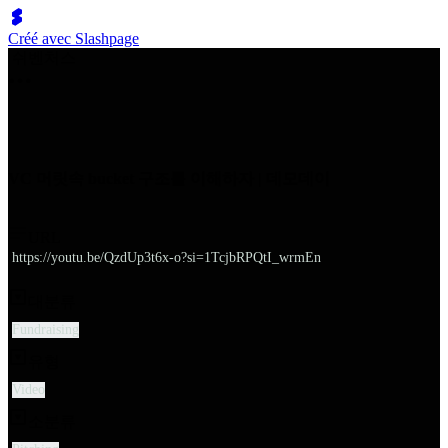
Créé avec Slashpage
쉬벤처스
VC 머릿속 bucket 구조를 이해하자 | 데모데이
URL
https://youtu.be/QzdUp3t6x-o?si=1TcjbRPQtI_wrmEn
대분류
Fundraising
유형
Video
소분류