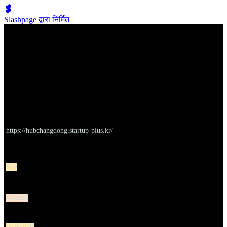
Slashpage द्वारा निर्मित
쉬벤처스
서울창업허브 창동
URL
https://hubchangdong.startup-plus.kr/
대분류
Site
유형
Website
소분류