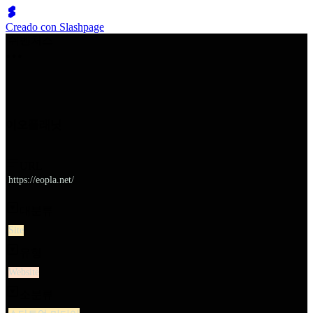
Creado con Slashpage
쉬벤처스
이오플래닛
URL
https://eopla.net/
대분류
Site
유형
Website
소분류