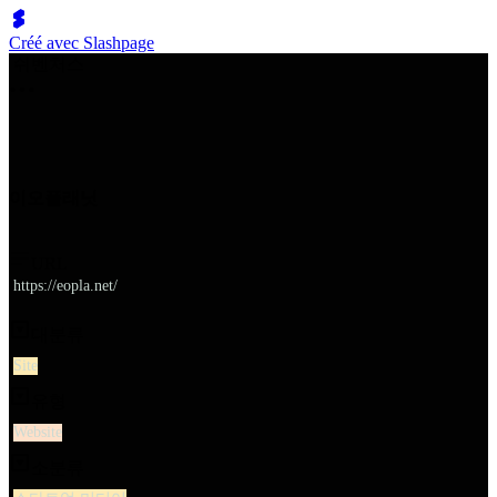
Créé avec Slashpage
쉬벤처스
이오플래닛
URL
https://eopla.net/
대분류
Site
유형
Website
소분류