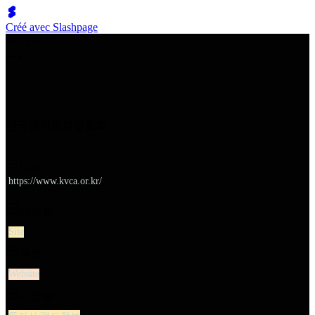
Créé avec Slashpage
쉬벤처스
한국벤처케피털협회
URL
https://www.kvca.or.kr/
대분류
Site
유형
Website
소분류