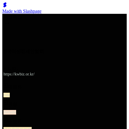
Made with Slashpage
쉬벤처스
한국여성경제인협회
URL
https://kwbiz.or.kr/
대분류
Site
유형
Website
소분류