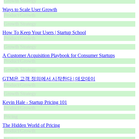
Growth Strategy
Ways to Scale User Growth
Product/Growth
Growth Strategy
How To Keep Your Users | Startup School
Product/Growth
Growth Strategy
A Customer Acquisition Playbook for Consumer Startups
Product/Growth
Growth Strategy
GTM은 고객 정의에서 시작한다 | 데모데이
Product/Growth
Growth Strategy
Kevin Hale - Startup Pricing 101
Product/Growth
Pricing
The Hidden World of Pricing
Product/Growth