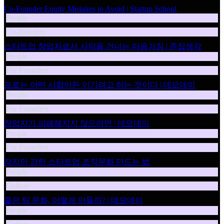
Co-Founder Equity Mistakes to Avoid | Startup School
People
Co-founders
스타트업 창업자로서 사막을 건너는 마음가짐 | 존잡생각
People
For Founders
프로는 어떤 시합이든 이기려고 하는 것이다 | 데모데이
People
For Founders
창업자가 피폐해지지 않으려면 | 데모데이
People
For Founders
작지만 강한 스타트업 조직문화 만드는 법
People
Culture
좋은 팀 문화, 어떻게 만들까? | 데모데이
People