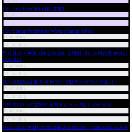
Culture
Hire slow, fire quickly | 데모데이
People
Team
How Startup Fundraising Works | Startup School
Fundraising
VC funding
투자자의 마음을 사로잡으려면 절박함 대신 자신감을 보여라 |
데모데이
Fundraising
VC funding
초기기업(Seed)을 위한 벤처캐피탈 투자계약서 해설서
Fundraising
VC funding
스타트업이 VC로부터 투자유치 하는 방법 | 존잡생각
Fundraising
VC funding
스타트업이 투자유치를 위해 준비해야하는 ‘캡테이블 알아보