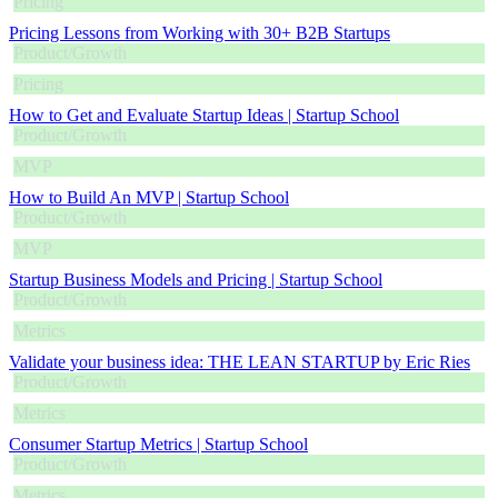
Pricing
Pricing Lessons from Working with 30+ B2B Startups
Product/Growth
Pricing
How to Get and Evaluate Startup Ideas | Startup School
Product/Growth
MVP
How to Build An MVP | Startup School
Product/Growth
MVP
Startup Business Models and Pricing | Startup School
Product/Growth
Metrics
Validate your business idea: THE LEAN STARTUP by Eric Ries
Product/Growth
Metrics
Consumer Startup Metrics | Startup School
Product/Growth
Metrics