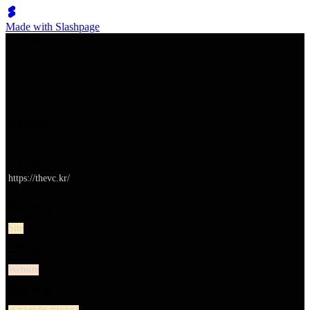
Made with Slashpage
쉬벤처스
더브이씨
URL
https://thevc.kr/
대분류
Site
유형
Website
소분류