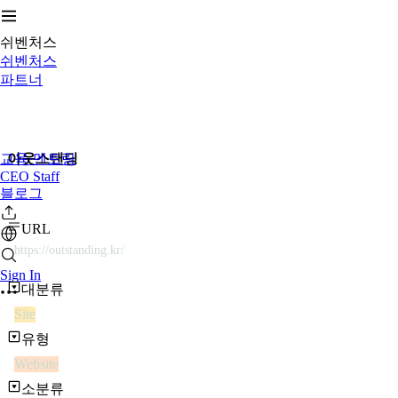
쉬벤처스
쉬벤처스
파트너
교육·멘토링
아웃스탠딩
CEO Staff
블로그
URL
https://outstanding.kr/
Sign In
대분류
Site
유형
Website
소분류