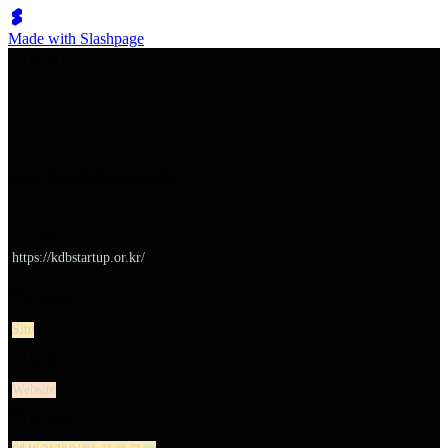
Made with Slashpage
쉬벤처스
KDB 청년창업지원사업
URL
https://kdbstartup.or.kr/
대분류
Site
유형
Website
소분류