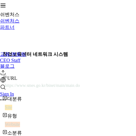
쉬벤처스
쉬벤처스
파트너
교육·멘토링
창업보육센터 네트워크 시스템
CEO Staff
블로그
URL
https://www.smes.go.kr/binet/main/main.do
Sign In
대분류
Site
유형
Website
소분류