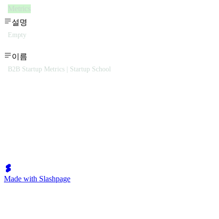
Metrics
설명
Empty
이름
B2B Startup Metrics | Startup School
Made with Slashpage