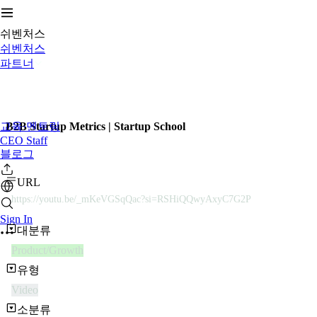
쉬벤처스
쉬벤처스
파트너
교육·멘토링
B2B Startup Metrics | Startup School
CEO Staff
블로그
URL
https://youtu.be/_mKeVGSqQac?si=RSHiQQwyAxyC7G2P
Sign In
대분류
Product/Growth
유형
Video
소분류