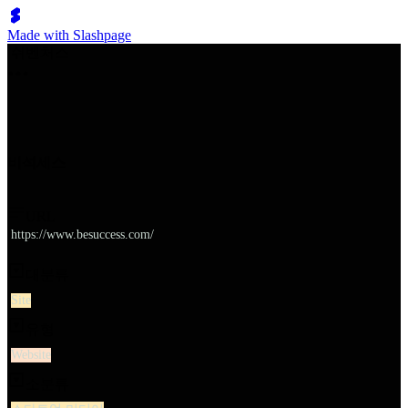
Made with Slashpage
쉬벤처스
비석세스
URL
https://www.besuccess.com/
대분류
Site
유형
Website
소분류