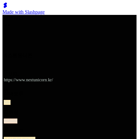
Made with Slashpage
쉬벤처스
넥스트유니콘
URL
https://www.nextunicorn.kr/
대분류
Site
유형
Website
소분류