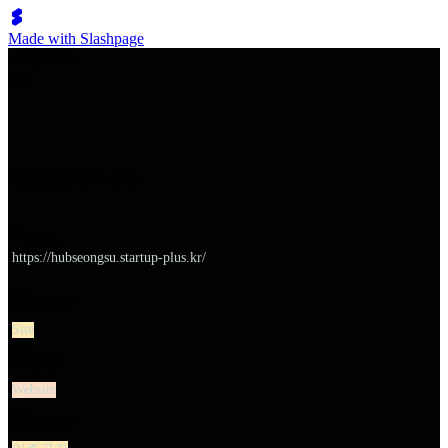
Made with Slashpage
쉬벤처스
서울창업허브 성수
URL
https://hubseongsu.startup-plus.kr/
대분류
Site
유형
Website
소분류