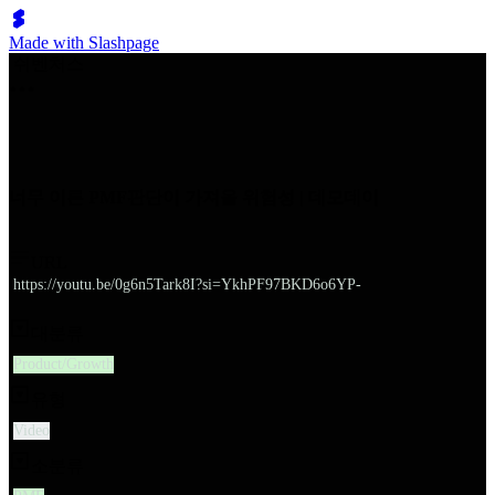
Made with Slashpage
쉬벤처스
너무 이른 PMF판단이 가져올 위험성 | 데모데이
URL
https://youtu.be/0g6n5Tark8I?si=YkhPF97BKD6o6YP-
대분류
Product/Growth
유형
Video
소분류