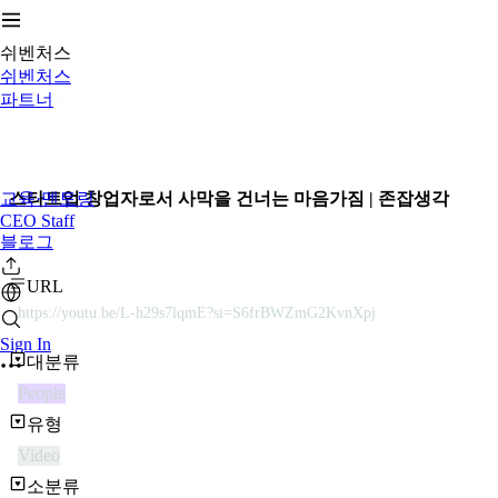
쉬벤처스
쉬벤처스
파트너
교육·멘토링
스타트업 창업자로서 사막을 건너는 마음가짐 | 존잡생각
CEO Staff
블로그
URL
https://youtu.be/L-h29s7lqmE?si=S6frBWZmG2KvnXpj
Sign In
대분류
People
유형
Video
소분류