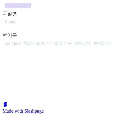
For Founders
설명
Empty
이름
스타트업 창업자로서 사막을 건너는 마음가짐 | 존잡생각
Made with Slashpage