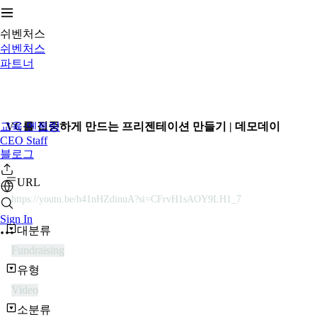
쉬벤처스
쉬벤처스
파트너
교육·멘토링
VC를 집중하게 만드는 프리젠테이션 만들기 | 데모데이
CEO Staff
블로그
URL
https://youtu.be/h41nHZdinuA?si=CFrvH1sAOY9LH1_7
Sign In
대분류
Fundraising
유형
Video
소분류