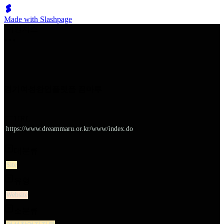
Made with Slashpage
쉬벤처스
경기여성창업플랫폼 꿈마루
URL
https://www.dreammaru.or.kr/www/index.do
대분류
Site
유형
Website
소분류