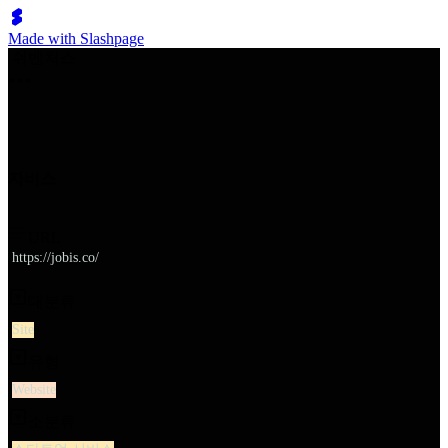
Made with Slashpage
쉬벤처스
자비스
URL
https://jobis.co/
대분류
Site
유형
Website
소분류