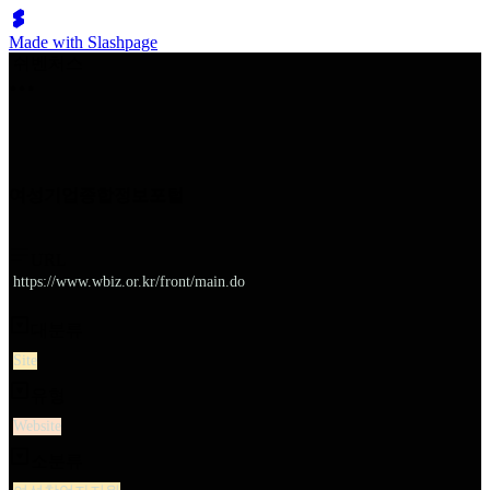
Made with Slashpage
쉬벤처스
여성기업종합정보포털
URL
https://www.wbiz.or.kr/front/main.do
대분류
Site
유형
Website
소분류