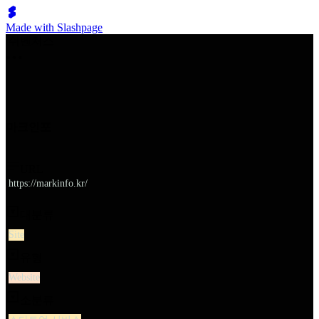
Made with Slashpage
쉬벤처스
마크인포
URL
https://markinfo.kr/
대분류
Site
유형
Website
소분류