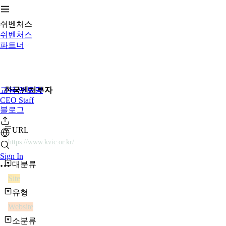
쉬벤처스
쉬벤처스
파트너
교육·멘토링
한국벤처투자
CEO Staff
블로그
URL
https://www.kvic.or.kr/
Sign In
대분류
Site
유형
Website
소분류