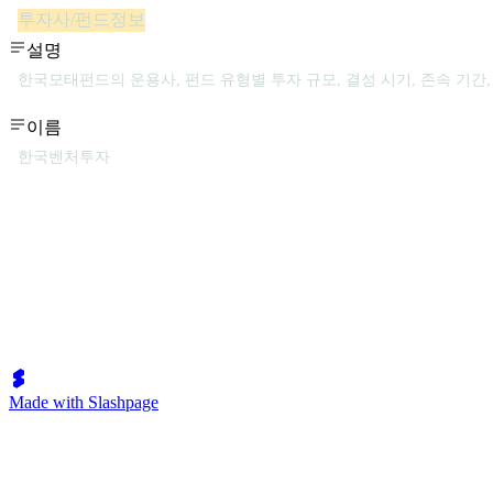
투자사/펀드정보
설명
한국모태펀드의 운용사, 펀드 유형별 투자 규모, 결성 시기, 존속 기간,
이름
한국벤처투자
Made with Slashpage