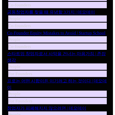
Co-founders
공동창업자를 찾을 때 유념할 3가지 | 데모데이
People
Co-founders
Co-Founder Equity Mistakes to Avoid | Startup School
People
Co-founders
스타트업 창업자로서 사막을 건너는 마음가짐 | 존잡
생각
People
For Founders
프로는 어떤 시합이든 이기려고 하는 것이다 | 데모데
이
People
For Founders
창업자가 피폐해지지 않으려면 | 데모데이
People