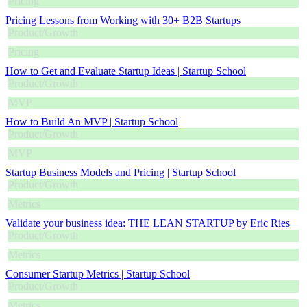
Pricing
Pricing Lessons from Working with 30+ B2B Startups
Product/Growth
Pricing
How to Get and Evaluate Startup Ideas | Startup School
Product/Growth
MVP
How to Build An MVP | Startup School
Product/Growth
MVP
Startup Business Models and Pricing | Startup School
Product/Growth
Metrics
Validate your business idea: THE LEAN STARTUP by Eric Ries
Product/Growth
Metrics
Consumer Startup Metrics | Startup School
Product/Growth
Metrics