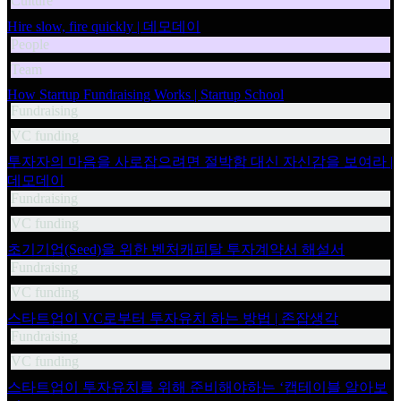
Culture
Hire slow, fire quickly | 데모데이
People
Team
How Startup Fundraising Works | Startup School
Fundraising
VC funding
투자자의 마음을 사로잡으려면 절박함 대신 자신감을 보여라 |
데모데이
Fundraising
VC funding
초기기업(Seed)을 위한 벤처캐피탈 투자계약서 해설서
Fundraising
VC funding
스타트업이 VC로부터 투자유치 하는 방법 | 존잡생각
Fundraising
VC funding
스타트업이 투자유치를 위해 준비해야하는 ‘캡테이블 알아보