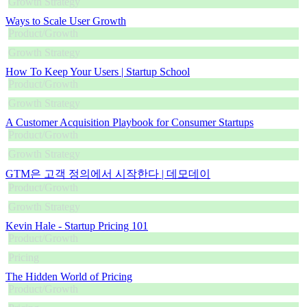
Growth Strategy
Ways to Scale User Growth
Product/Growth
Growth Strategy
How To Keep Your Users | Startup School
Product/Growth
Growth Strategy
A Customer Acquisition Playbook for Consumer Startups
Product/Growth
Growth Strategy
GTM은 고객 정의에서 시작한다 | 데모데이
Product/Growth
Growth Strategy
Kevin Hale - Startup Pricing 101
Product/Growth
Pricing
The Hidden World of Pricing
Product/Growth