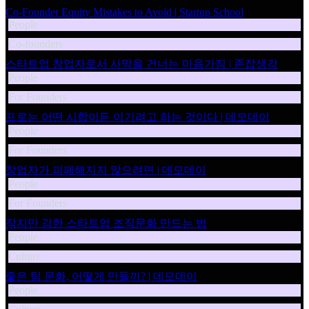
Co-Founder Equity Mistakes to Avoid | Startup School
People
Co-founders
스타트업 창업자로서 사막을 건너는 마음가짐 | 존잡생각
People
For Founders
프로는 어떤 시합이든 이기려고 하는 것이다 | 데모데이
People
For Founders
창업자가 피폐해지지 않으려면 | 데모데이
People
For Founders
작지만 강한 스타트업 조직문화 만드는 법
People
Culture
좋은 팀 문화, 어떻게 만들까? | 데모데이
People